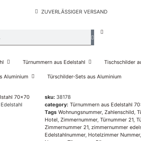
ZUVERLÄSSIGER VERSAND
hl
Türnummern aus Edelstahl
Tischschilder a
us Aluminium
Türschilder-Sets aus Aluminium
lstahl 70x70
sku:
38178
Edelstahl
category:
Türnummern aus Edelstahl 7
Tags
Wohnungsnummer
,
Zahlenschild
,
T
Hotel
,
Zimmernummer
,
Türnummer 21
,
T
Zimmernummer 21
,
zimmernummer edels
Edelstahlnummer
,
Hotelzimmer Nummer