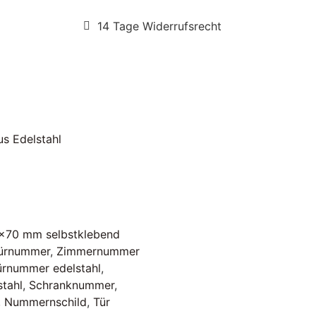
14 Tage Widerrufsrecht
us Edelstahl
0x70 mm selbstklebend
ürnummer
,
Zimmernummer
ürnummer edelstahl
,
tahl
,
Schranknummer
,
,
Nummernschild
,
Tür