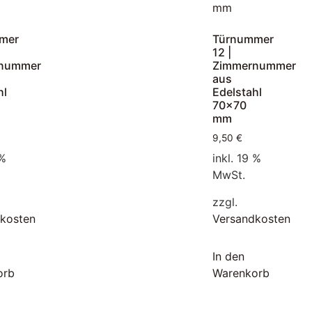
mer
Türnummer
12 |
nummer
Zimmernummer
aus
hl
Edelstahl
70×70
mm
9,50
€
 %
inkl. 19 %
MwSt.
zzgl.
kosten
Versandkosten
In den
orb
Warenkorb