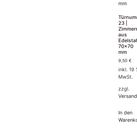
Türnum
23 |
Zimmer
aus
Edelsta
70×70
mm
9,50
€
inkl. 19
MwSt.
zzgl.
Versand
In den
Warenk