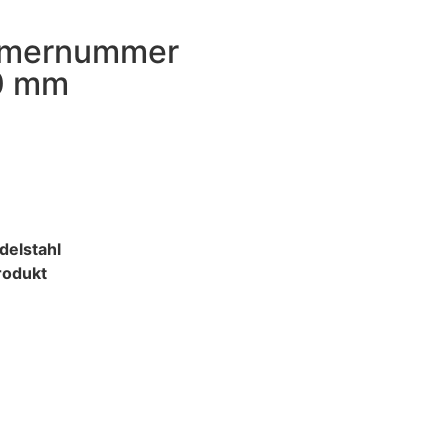
mmernummer
70 mm
elstahl
rodukt