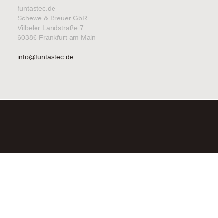
funtastec.de
Schewe & Breuer GbR
Vilbeler Landstraße 7
60386 Frankfurt am Main
info@funtastec.de