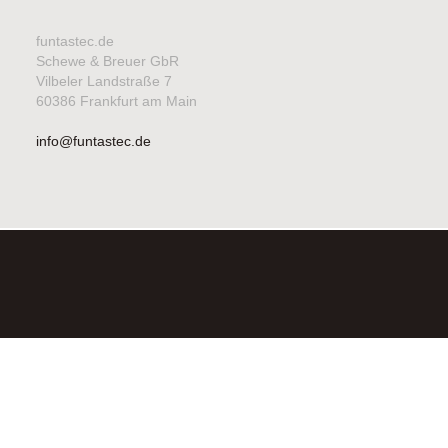
funtastec.de
Schewe & Breuer GbR
Vilbeler Landstraße 7
60386 Frankfurt am Main
info@funtastec.de