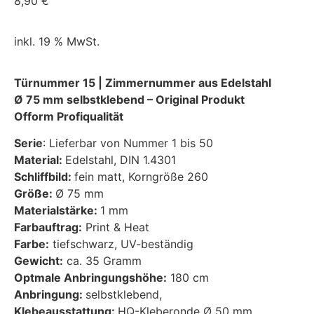
8,90
€
inkl. 19 % MwSt.
Türnummer 15 | Zimmernummer aus Edelstahl
Ø 75 mm selbstklebend – Original Produkt
Ofform Profiqualität
Serie
: Lieferbar von Nummer 1 bis 50
Material:
Edelstahl, DIN 1.4301
Schliffbild:
fein matt, Korngröße 260
Größe:
Ø 75 mm
Materialstärke:
1 mm
Farbauftrag:
Print & Heat
Farbe:
tiefschwarz, UV-beständig
Gewicht:
ca. 35 Gramm
Optmale Anbringungshöhe:
180 cm
Anbringung:
selbstklebend,
Klebeausstattung:
HQ-Kleberonde Ø 50 mm