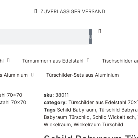
ZUVERLÄSSIGER VERSAND
hl
Türnummern aus Edelstahl
Tischschilder a
us Aluminium
Türschilder-Sets aus Aluminium
tahl 70x70
sku:
38011
stahl 70×70
category:
Türschilder aus Edelstahl 70
Tags
Schild Babyraum
,
Türschild Babyr
Babyraum Türschild
,
Schild Wickeltisch
,
Wickelraum
,
Wickelraum Türschild