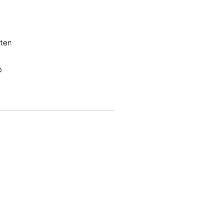
ten
b