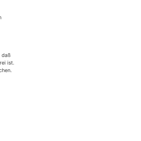
m
, daß
ei ist.
chen.