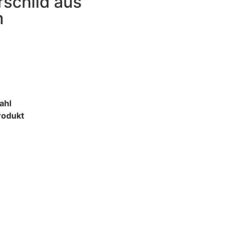
schild aus
m
ahl
rodukt