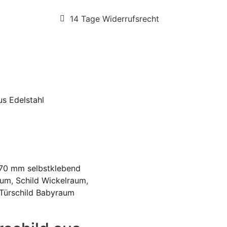
14 Tage Widerrufsrecht
us Edelstahl
x70 mm selbstklebend
aum
,
Schild Wickelraum
,
Türschild Babyraum