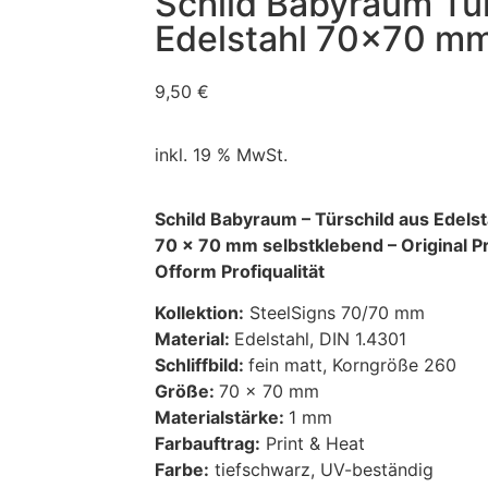
Schild Babyraum Tür
Edelstahl 70×70 m
9,50
€
inkl. 19 % MwSt.
Schild Babyraum – Türschild aus Edelst
70 x 70 mm selbstklebend – Original P
Ofform Profiqualität
Kollektion:
SteelSigns 70/70 mm
Material:
Edelstahl, DIN 1.4301
Schliffbild:
fein matt, Korngröße 260
Größe:
70 x 70 mm
Materialstärke:
1 mm
Farbauftrag:
Print & Heat
Farbe:
tiefschwarz, UV-beständig