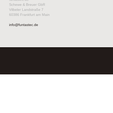
Schewe & Breuer GbR
Vilbeler Landstraße 7
60386 Frankfurt am Main
info@funtastec.de
©2026FUNTASTEC SCHEWE & BREUER GBR