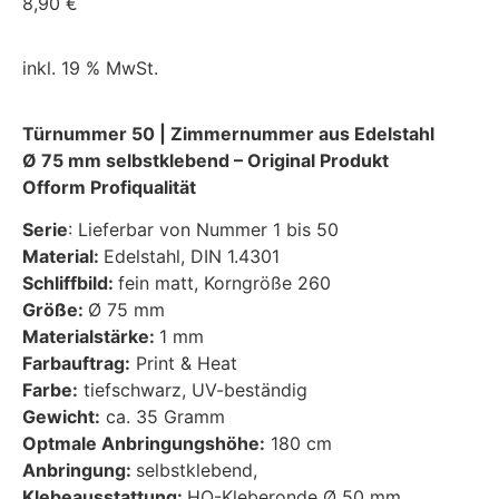
8,90
€
inkl. 19 % MwSt.
Türnummer 50 | Zimmernummer aus Edelstahl
Ø 75 mm selbstklebend – Original Produkt
Ofform Profiqualität
Serie
: Lieferbar von Nummer 1 bis 50
Material:
Edelstahl, DIN 1.4301
Schliffbild:
fein matt, Korngröße 260
Größe:
Ø 75 mm
Materialstärke:
1 mm
Farbauftrag:
Print & Heat
Farbe:
tiefschwarz, UV-beständig
Gewicht:
ca. 35 Gramm
Optmale Anbringungshöhe:
180 cm
Anbringung:
selbstklebend,
Klebeausstattung:
HQ-Kleberonde Ø 50 mm