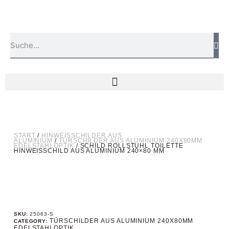
START
/
HINWEISSCHILDER AUS
ALUMINIUM
/
TÜRSCHILDER AUS ALUMINIUM 240X80MM
EDELSTAHLOPTIK
/ SCHILD ROLLSTUHL TOILETTE
HINWEISSCHILD AUS ALUMINIUM 240×80 MM
SKU:
25063-S
TÜRSCHILDER AUS ALUMINIUM 240X80MM
CATEGORY:
EDELSTAHLOPTIK