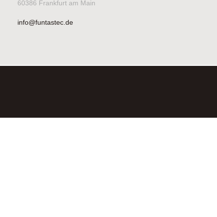
60386 Frankfurt am Main
info@funtastec.de
©2026FUNTASTEC SCHEWE & BREUER GBR