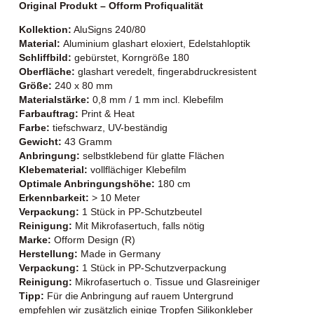
Original Produkt –
Ofform Profiqualität
Kollektion:
AluSigns 240/80
Material:
Aluminium glashart eloxiert, Edelstahloptik
Schliffbild:
gebürstet, Korngröße 180
Oberfläche:
glashart veredelt, fingerabdruckresistent
Größe:
240 x 80 mm
Materialstärke:
0,8 mm / 1 mm incl. Klebefilm
Farbauftrag:
Print & Heat
Farbe:
tiefschwarz, UV-beständig
Gewicht:
43 Gramm
Anbringung:
selbstklebend für glatte Flächen
Klebematerial:
vollflächiger Klebefilm
Optimale Anbringungshöhe:
180 cm
Erkennbarkeit:
> 10 Meter
Verpackung:
1 Stück in PP-Schutzbeutel
Reinigung:
Mit Mikrofasertuch, falls nötig
Marke:
Ofform Design (R)
Herstellung:
Made in Germany
Verpackung:
1 Stück in PP-Schutzverpackung
Reinigung:
Mikrofasertuch o. Tissue und Glasreiniger
Tipp:
Für die Anbringung auf rauem Untergrund
empfehlen wir zusätzlich einige Tropfen Silikonkleber