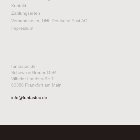
Kontakt
Zahlungsarten
Versandkosten DHL Deutsche Post AG
Impressum
funtastec.de
Schewe & Breuer GbR
Vilbeler Landstraße 7
60386 Frankfurt am Main
info@funtastec.de