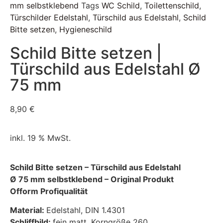
mm selbstklebend
Tags
WC Schild
,
Toilettenschild
,
Türschilder Edelstahl
,
Türschild aus Edelstahl
,
Schild
Bitte setzen
,
Hygieneschild
Schild Bitte setzen |
Türschild aus Edelstahl Ø
75 mm
8,90
€
inkl. 19 % MwSt.
Schild Bitte setzen – Türschild aus Edelstahl
Ø 75 mm selbstklebend – Original Produkt
Ofform Profiqualität
Material:
Edelstahl, DIN 1.4301
Schliffbild:
fein matt, Korngröße 260