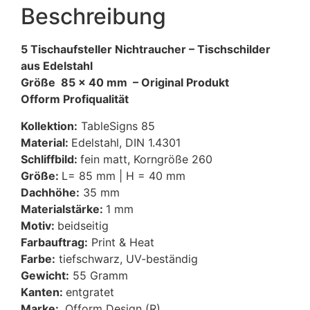
Beschreibung
5 Tischaufsteller Nichtraucher – Tischschilder
aus Edelstahl
Größe 85 x 40 mm – Original Produkt
Ofform Profiqualität
Kollektion:
TableSigns 85
Material:
Edelstahl, DIN 1.4301
Schliffbild:
fein matt, Korngröße 260
Größe:
L= 85 mm | H = 40 mm
Dachhöhe:
35 mm
Materialstärke:
1 mm
Motiv:
beidseitig
Farbauftrag:
Print & Heat
Farbe:
tiefschwarz, UV-beständig
Gewicht:
55 Gramm
Kanten:
entgratet
Marke:
Ofform Design (R)