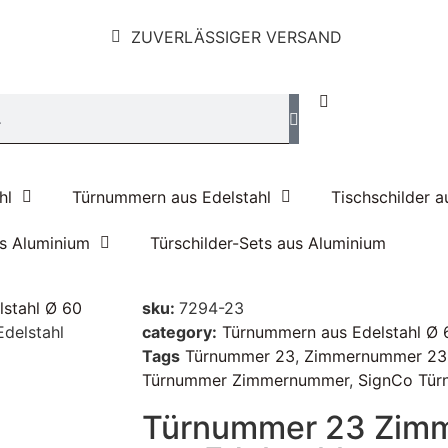
ZUVERLÄSSIGER VERSAND
hl
Türnummern aus Edelstahl
Tischschilder a
us Aluminium
Türschilder-Sets aus Aluminium
stahl Ø 60
sku:
7294-23
delstahl
category:
Türnummern aus Edelstahl Ø 
Tags
Türnummer 23
,
Zimmernummer 23
Türnummer Zimmernummer
,
SignCo Tü
Türnummer 23 Zim