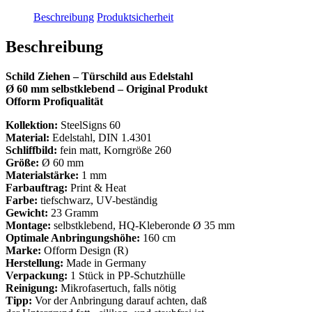
Beschreibung
Produktsicherheit
Beschreibung
Schild Ziehen – Türschild aus Edelstahl
Ø 60 mm selbstklebend – Original Produkt
Ofform Profiqualität
Kollektion:
SteelSigns 60
Material:
Edelstahl, DIN 1.4301
Schliffbild:
fein matt, Korngröße 260
Größe:
Ø 60 mm
Materialstärke:
1 mm
Farbauftrag:
Print & Heat
Farbe:
tiefschwarz, UV-beständig
Gewicht:
23 Gramm
Montage:
selbstklebend, HQ-Kleberonde Ø 35 mm
Optimale Anbringungshöhe:
160 cm
Marke:
Ofform Design (R)
Herstellung:
Made in Germany
Verpackung:
1 Stück in PP-Schutzhülle
Reinigung:
Mikrofasertuch, falls nötig
Tipp:
Vor der Anbringung darauf achten, daß