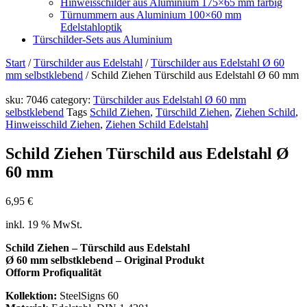
Hinweisschilder aus Aluminium 175×65 mm farbig
Türnummern aus Aluminium 100×60 mm
Edelstahloptik
Türschilder-Sets aus Aluminium
Start
/
Türschilder aus Edelstahl
/
Türschilder aus Edelstahl Ø 60
mm selbstklebend
/ Schild Ziehen Türschild aus Edelstahl Ø 60 mm
sku:
7046
category:
Türschilder aus Edelstahl Ø 60 mm
selbstklebend
Tags
Schild Ziehen
,
Türschild Ziehen
,
Ziehen Schild
,
Hinweisschild Ziehen
,
Ziehen Schild Edelstahl
Schild Ziehen Türschild aus Edelstahl Ø
60 mm
6,95
€
inkl. 19 % MwSt.
Schild Ziehen – Türschild aus Edelstahl
Ø 60 mm selbstklebend – Original Produkt
Ofform Profiqualität
Kollektion:
SteelSigns 60