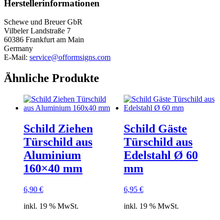
Herstellerinformationen
Edelstahl
Ø
Schewe und Breuer GbR
60
Vilbeler Landstraße 7
mm
60386 Frankfurt am Main
Menge
Germany
E-Mail:
service@offormsigns.com
Ähnliche Produkte
Schild Ziehen
Schild Gäste
Türschild aus
Türschild aus
Aluminium
Edelstahl Ø 60
160×40 mm
mm
6,90
€
6,95
€
inkl. 19 % MwSt.
inkl. 19 % MwSt.