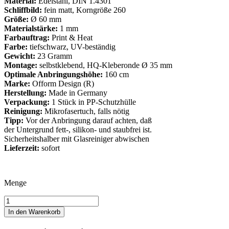
Material:
Edelstahl, DIN 1.4301
Schliffbild:
fein matt, Korngröße 260
Größe:
Ø 60 mm
Materialstärke:
1 mm
Farbauftrag:
Print & Heat
Farbe:
tiefschwarz, UV-beständig
Gewicht:
23 Gramm
Montage:
selbstklebend, HQ-Kleberonde Ø 35 mm
Optimale Anbringungshöhe:
160 cm
Marke:
Ofform Design (R)
Herstellung:
Made in Germany
Verpackung:
1 Stück in PP-Schutzhülle
Reinigung:
Mikrofasertuch, falls nötig
Tipp:
Vor der Anbringung darauf achten, daß
der Untergrund fett-, silikon- und staubfrei ist.
Sicherheitshalber mit Glasreiniger abwischen
Lieferzeit:
sofort
Menge
Schild
Ziehen
In den Warenkorb
Türschild
aus