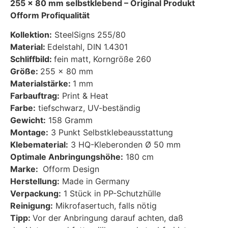
255 x 80 mm selbstklebend – Original Produkt
Ofform Profiqualität
Kollektion:
SteelSigns 255/80
Material:
Edelstahl, DIN 1.4301
Schliffbild:
fein matt, Korngröße 260
Größe:
255 x 80 mm
Materialstärke:
1 mm
Farbauftrag:
Print & Heat
Farbe:
tiefschwarz, UV-beständig
Gewicht:
158 Gramm
Montage:
3 Punkt Selbstklebeausstattung
Klebematerial:
3 HQ-Kleberonden Ø 50 mm
Optimale Anbringungshöhe:
180 cm
Marke:
Ofform Design
Herstellung:
Made in Germany
Verpackung:
1 Stück in PP-Schutzhülle
Reinigung:
Mikrofasertuch, falls nötig
Tipp:
Vor der Anbringung darauf achten, daß