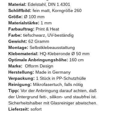
Material:
Edelstahl, DIN 1.4301
Schliffbild:
fein matt, Korngröße 260
Größe:
Ø 100 mm
Materialstärke:
1 mm
Farbauftrag:
Print & Heat
Farbe:
tiefschwarz, UV-beständig
Gewicht:
62 Gramm
Montage:
Selbstklebeausstattung
Klebematerial:
HQ-Kleberonde Ø 50 mm
Optimale Anbringungshöhe:
160 cm
Marke:
Ofform Design
Herstellung:
Made in Germany
Verpackung:
1 Stück in PP-Schutzhülle
Reinigung:
Mikrofasertuch, falls nötig
Tipp:
Vor der Anbringung darauf achten, daß
der Untergrund fett-, silikon- und staubfrei ist.
Sicherheitshalber mit Glasreiniger abwischen.
Lieferzeit:
sofort