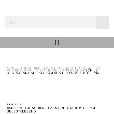
START
/
TÜRSCHILDER AUS EDELSTAHL
/
TÜRSCHILDER
AUS EDELSTAHL Ø 100 MM SELBSTKLEBEND
/ SCHILD
RESTAURANT SPEISERAUM AUS EDELSTAHL Ø 100 MM
SKU:
7511
TÜRSCHILDER AUS EDELSTAHL Ø 100 MM
CATEGORY:
SELBSTKLEBEND