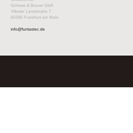
Schewe & Breuer GbR
Vilbeler Landstraße 7
60386 Frankfurt am Main
info@funtastec.de