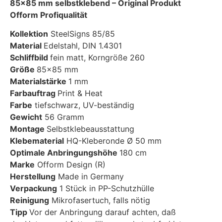
85×85 mm selbstklebend – Original Produkt
Ofform Profiqualität
Kollektion
SteelSigns 85/85
Material
Edelstahl, DIN 1.4301
Schliffbild
fein matt, Korngröße 260
Größe
85×85 mm
Materialstärke
1 mm
Farbauftrag
Print & Heat
Farbe
tiefschwarz, UV-beständig
Gewicht
56 Gramm
Montage
Selbstklebeausstattung
Klebematerial
HQ-Kleberonde Ø 50 mm
Optimale Anbringungshöhe
180 cm
Marke
Ofform Design (R)
Herstellung
Made in Germany
Verpackung
1 Stück in PP-Schutzhülle
Reinigung
Mikrofasertuch, falls nötig
Tipp
Vor der Anbringung darauf achten, daß