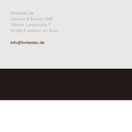
funtastec.de
Schewe & Breuer GbR
Vilbeler Landstraße 7
60386 Frankfurt am Main
info@funtastec.de