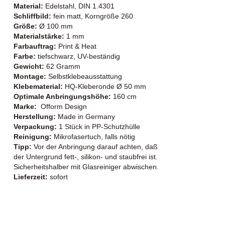
Material:
Edelstahl, DIN 1.4301
Schliffbild:
fein matt, Korngröße 260
Größe:
Ø 100 mm
Materialstärke:
1 mm
Farbauftrag:
Print & Heat
Farbe:
tiefschwarz, UV-beständig
Gewicht:
62 Gramm
Montage:
Selbstklebeausstattung
Klebematerial:
HQ-Kleberonde Ø 50 mm
Optimale Anbringungshöhe:
160 cm
Marke:
Ofform Design
Herstellung:
Made in Germany
Verpackung:
1 Stück in PP-Schutzhülle
Reinigung:
Mikrofasertuch, falls nötig
Tipp:
Vor der Anbringung darauf achten, daß
der Untergrund fett-, silikon- und staubfrei ist.
Sicherheitshalber mit Glasreiniger abwischen.
Lieferzeit:
sofort