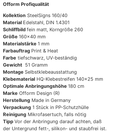
Ofform Profiqualität
Kollektion
SteelSigns 160/40
Material
Edelstahl, DIN 1.4301
Schliffbild
fein matt, Korngröße 260
Größe
160×40 mm
Materialstärke
1 mm
Farbauftrag
Print & Heat
Farbe
tiefschwarz, UV-beständig
Gewicht
51 Gramm
Montage
Selbstklebeausstattung
Klebematerial
HQ-Klebestreifen 140×25 mm
Optimale Anbringungshöhe
180 cm
Marke
Ofform Design (R)
Herstellung
Made in Germany
Verpackung
1 Stück in PP-Schutzhülle
Reinigung
Mikrofasertuch, falls nötig
Tipp
Vor der Anbringung darauf achten, daß
der Untergrund fett-, silikon- und staubfrei ist.