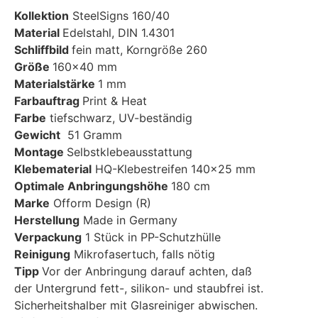
Kollektion
SteelSigns 160/40
Material
Edelstahl, DIN 1.4301
Schliffbild
fein matt, Korngröße 260
Größe
160×40 mm
Materialstärke
1 mm
Farbauftrag
Print & Heat
Farbe
tiefschwarz, UV-beständig
Gewicht
51 Gramm
Montage
Selbstklebeausstattung
Klebematerial
HQ-Klebestreifen 140×25 mm
Optimale Anbringungshöhe
180 cm
Marke
Ofform Design (R)
Herstellung
Made in Germany
Verpackung
1 Stück in PP-Schutzhülle
Reinigung
Mikrofasertuch, falls nötig
Tipp
Vor der Anbringung darauf achten, daß
der Untergrund fett-, silikon- und staubfrei ist.
Sicherheitshalber mit Glasreiniger abwischen.