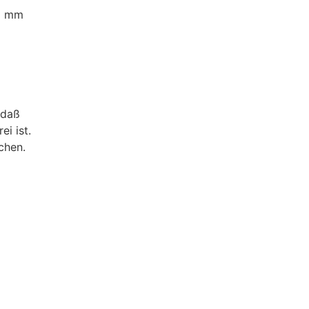
5 mm
 daß
ei ist.
chen.