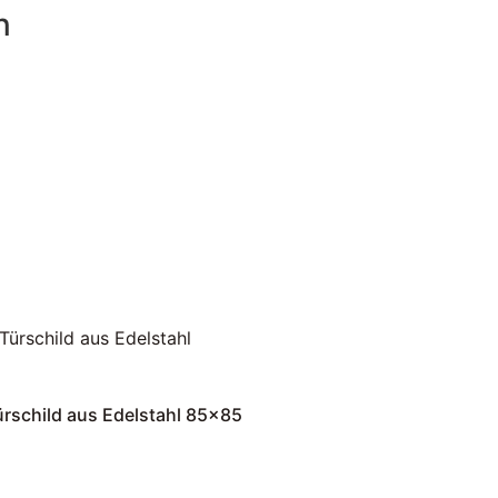
n
rschild aus Edelstahl 85×85