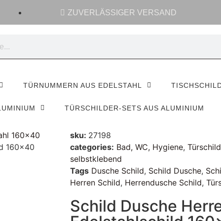
ZUVERLÄSSIGER VERSAND
TÜRNUMMERN AUS EDELSTAHL
TISCHSCHIL
LUMINIUM
TÜRSCHILDER-SETS AUS ALUMINIUM
tahl 160x40
sku:
27198
ld 160×40
categories:
Bad, WC, Hygiene
,
Türschil
selbstklebend
Tags
Dusche Schild
,
Schild Dusche
,
Sch
Herren Schild
,
Herrendusche Schild
,
Tür
Schild Dusche Herr