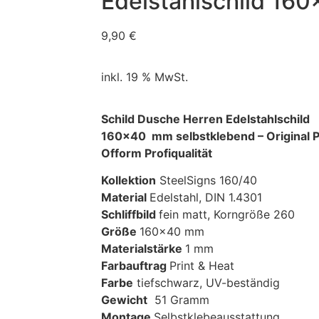
Edelstahlschild 16
9,90
€
inkl. 19 % MwSt.
Schild Dusche Herren Edelstahlschild
160×40 mm selbstklebend – Original 
Ofform Profiqualität
Kollektion
SteelSigns 160/40
Material
Edelstahl, DIN 1.4301
Schliffbild
fein matt, Korngröße 260
Größe
160×40 mm
Materialstärke
1 mm
Farbauftrag
Print & Heat
Farbe
tiefschwarz, UV-beständig
Gewicht
51 Gramm
Montage
Selbstklebeausstattung