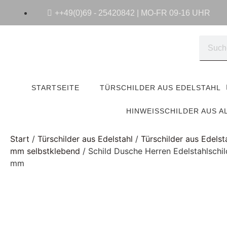
++49(0)69 - 25420842 | MO-FR 09-16 UHR
STARTSEITE
TÜRSCHILDER AUS EDELSTAHL
HINWEISSCHILDER AUS A
Start
/
Türschilder aus Edelstahl
/
Türschilder aus Edels
mm selbstklebend
/ Schild Dusche Herren Edelstahlschi
mm