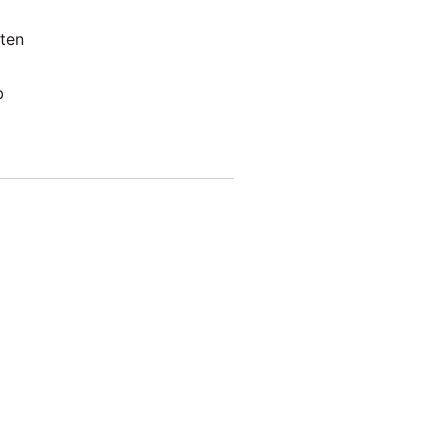
ten
b