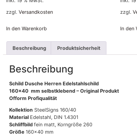
inkl. 19 % MwSt.
inkl. 1
zzgl.
Versandkosten
zzgl.
V
In den Warenkorb
In den
Beschreibung
Produktsicherheit
Beschreibung
Schild Dusche Herren Edelstahlschild
160×40 mm selbstklebend – Original Produkt
Ofform Profiqualität
Kollektion
SteelSigns 160/40
Material
Edelstahl, DIN 1.4301
Schliffbild
fein matt, Korngröße 260
Größe
160×40 mm