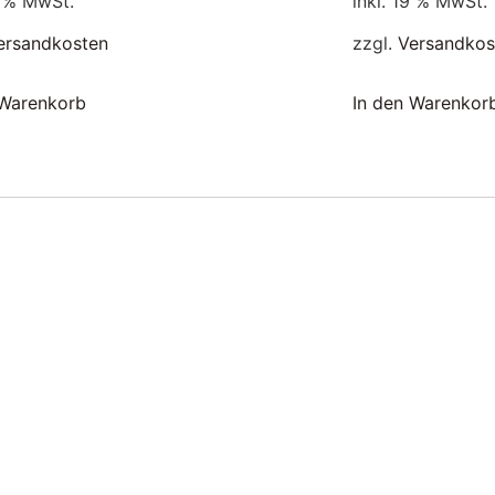
9 % MwSt.
inkl. 19 % MwSt.
ersandkosten
zzgl.
Versandkos
 Warenkorb
In den Warenkor