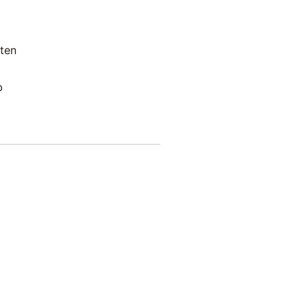
ten
b