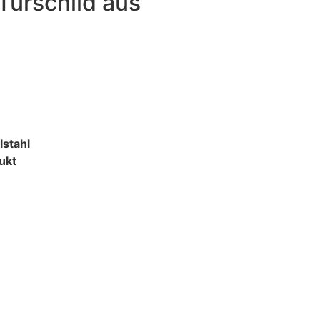
Türschild aus
lstahl
ukt