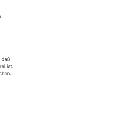
m
, daß
ei ist.
chen.