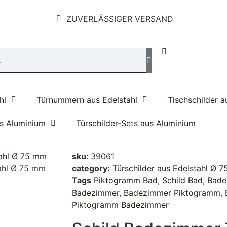
ZUVERLÄSSIGER VERSAND
hl
Türnummern aus Edelstahl
Tischschilder a
us Aluminium
Türschilder-Sets aus Aluminium
tahl Ø 75 mm
sku:
39061
tahl Ø 75 mm
category:
Türschilder aus Edelstahl Ø 
Tags
Piktogramm Bad
,
Schild Bad
,
Bade
Badezimmer
,
Badezimmer Piktogramm
,
Piktogramm Badezimmer