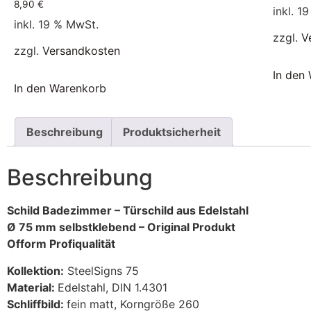
8,90
€
inkl. 1
inkl. 19 % MwSt.
zzgl.
V
zzgl.
Versandkosten
In den
In den Warenkorb
Beschreibung
Produktsicherheit
Beschreibung
Schild Badezimmer – Türschild aus Edelstahl
Ø 75 mm selbstklebend – Original Produkt
Ofform Profiqualität
Kollektion:
SteelSigns 75
Material:
Edelstahl, DIN 1.4301
Schliffbild:
fein matt, Korngröße 260