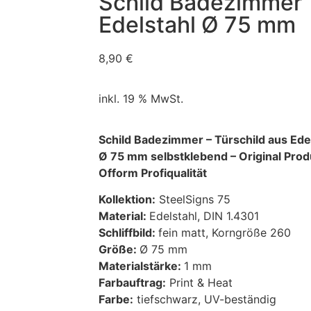
Schild Badezimmer 
Edelstahl Ø 75 mm
8,90
€
inkl. 19 % MwSt.
Schild Badezimmer – Türschild aus Ede
Ø 75 mm selbstklebend – Original Prod
Ofform Profiqualität
Kollektion:
SteelSigns 75
Material:
Edelstahl, DIN 1.4301
Schliffbild:
fein matt, Korngröße 260
Größe:
Ø 75 mm
Materialstärke:
1 mm
Farbauftrag:
Print & Heat
Farbe:
tiefschwarz, UV-beständig