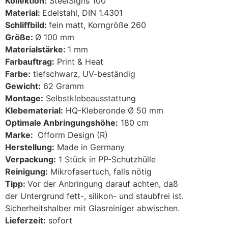
Kollektion:
SteelSigns 100
Material:
Edelstahl, DIN 1.4301
Schliffbild:
fein matt, Korngröße 260
Größe:
Ø 100 mm
Materialstärke:
1 mm
Farbauftrag:
Print & Heat
Farbe:
tiefschwarz, UV-beständig
Gewicht:
62 Gramm
Montage:
Selbstklebeausstattung
Klebematerial:
HQ-Kleberonde Ø 50 mm
Optimale Anbringungshöhe:
180 cm
Marke:
Ofform Design (R)
Herstellung:
Made in Germany
Verpackung:
1 Stück in PP-Schutzhülle
Reinigung:
Mikrofasertuch, falls nötig
Tipp:
Vor der Anbringung darauf achten, daß
der Untergrund fett-, silikon- und staubfrei ist.
Sicherheitshalber mit Glasreiniger abwischen.
Lieferzeit:
sofort