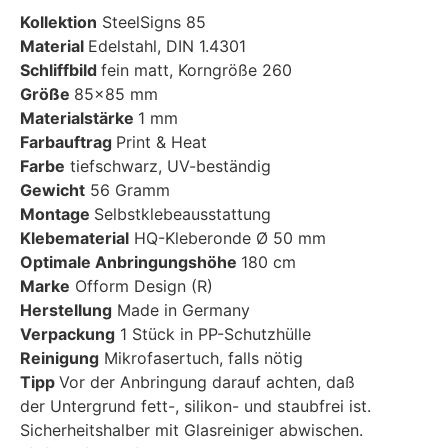
Kollektion
SteelSigns 85
Material
Edelstahl, DIN 1.4301
Schliffbild
fein matt, Korngröße 260
Größe
85×85 mm
Materialstärke
1 mm
Farbauftrag
Print & Heat
Farbe
tiefschwarz, UV-beständig
Gewicht
56 Gramm
Montage
Selbstklebeausstattung
Klebematerial
HQ-Kleberonde Ø 50 mm
Optimale Anbringungshöhe
180 cm
Marke
Ofform Design (R)
Herstellung
Made in Germany
Verpackung
1 Stück in PP-Schutzhülle
Reinigung
Mikrofasertuch, falls nötig
Tipp
Vor der Anbringung darauf achten, daß
der Untergrund fett-, silikon- und staubfrei ist.
Sicherheitshalber mit Glasreiniger abwischen.