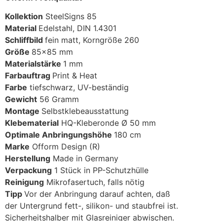
Kollektion
SteelSigns 85
Material
Edelstahl, DIN 1.4301
Schliffbild
fein matt, Korngröße 260
Größe
85×85 mm
Materialstärke
1 mm
Farbauftrag
Print & Heat
Farbe
tiefschwarz, UV-beständig
Gewicht
56 Gramm
Montage
Selbstklebeausstattung
Klebematerial
HQ-Kleberonde Ø 50 mm
Optimale Anbringungshöhe
180 cm
Marke
Ofform Design (R)
Herstellung
Made in Germany
Verpackung
1 Stück in PP-Schutzhülle
Reinigung
Mikrofasertuch, falls nötig
Tipp
Vor der Anbringung darauf achten, daß
der Untergrund fett-, silikon- und staubfrei ist.
Sicherheitshalber mit Glasreiniger abwischen.