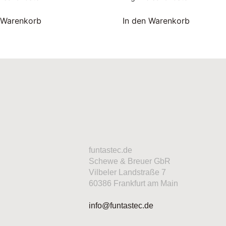
 Warenkorb
In den Warenkorb
funtastec.de
Schewe & Breuer GbR
Vilbeler Landstraße 7
60386 Frankfurt am Main
info@funtastec.de