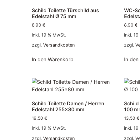
Schild Toilette Türschild aus
WC-Sc
Edelstahl Ø 75 mm
Edelst
8,90
€
8,90
€
inkl. 19 % MwSt.
inkl. 1
zzgl.
Versandkosten
zzgl.
V
In den Warenkorb
In den
Schild Toilette Damen / Herren
Schild
Edelstahl 255×80 mm
100 m
19,50
€
13,50
€
inkl. 19 % MwSt.
inkl. 1
zzgl.
Versandkosten
zzgl.
V