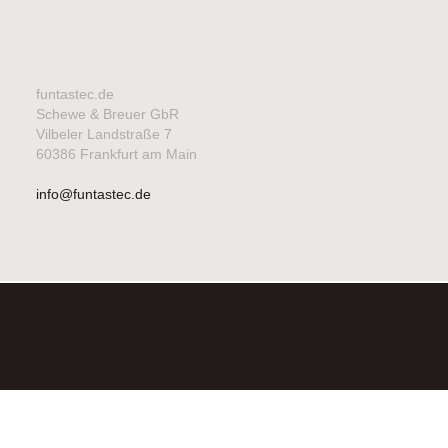
funtastec.de
Schewe & Breuer GbR
Vilbeler Landstraße 7
60386 Frankfurt am Main
info@funtastec.de
©2026FUNTASTEC SCHEWE & BREUER GBR