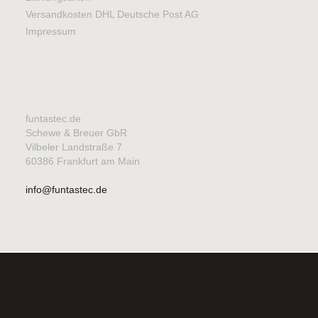
Versandkosten DHL Deutsche Post AG
Impressum
funtastec.de
Schewe & Breuer GbR
Vilbeler Landstraße 7
60386 Frankfurt am Main
info@funtastec.de