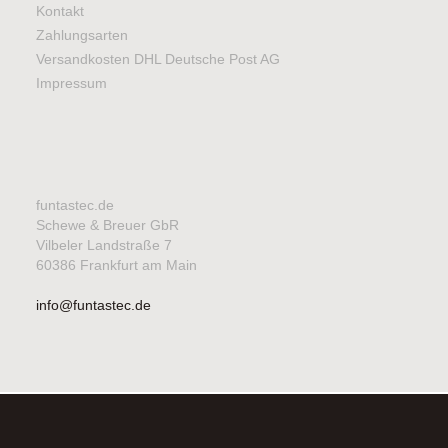
Kontakt
Zahlungsarten
Versandkosten DHL Deutsche Post AG
Impressum
funtastec.de
Schewe & Breuer GbR
Vilbeler Landstraße 7
60386 Frankfurt am Main
info@funtastec.de