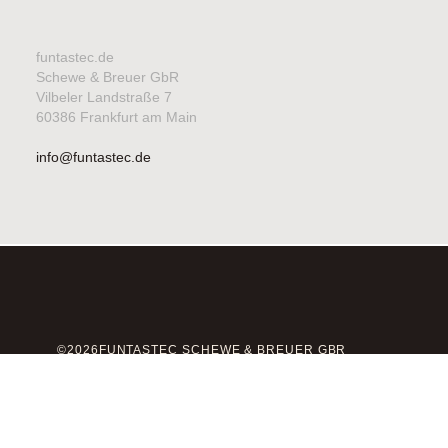
funtastec.de
Schewe & Breuer GbR
Vilbeler Landstraße 7
60386 Frankfurt am Main
info@funtastec.de
©2026FUNTASTEC SCHEWE & BREUER GBR