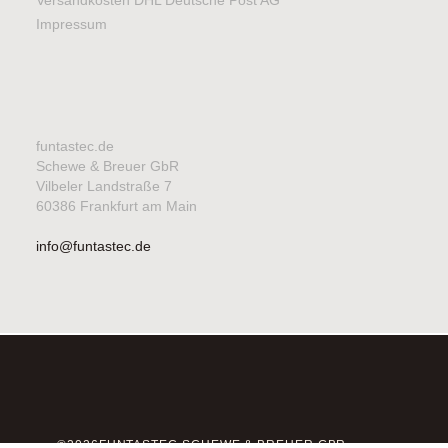
Impressum
funtastec.de
Schewe & Breuer GbR
Vilbeler Landstraße 7
60386 Frankfurt am Main
info@funtastec.de
©2026FUNTASTEC SCHEWE & BREUER GBR