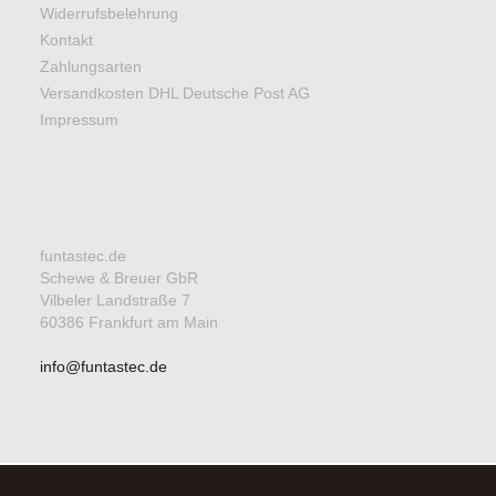
Widerrufsbelehrung
Kontakt
Zahlungsarten
Versandkosten DHL Deutsche Post AG
Impressum
funtastec.de
Schewe & Breuer GbR
Vilbeler Landstraße 7
60386 Frankfurt am Main
info@funtastec.de