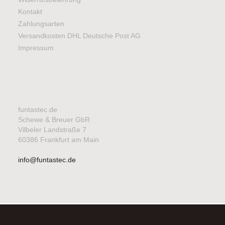
Kontakt
Zahlungsarten
Versandkosten DHL Deutsche Post AG
Impressum
funtastec.de
Schewe & Breuer GbR
Vilbeler Landstraße 7
60386 Frankfurt am Main
info@funtastec.de