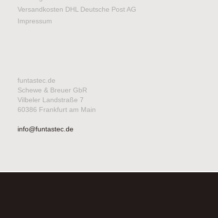
Versandkosten DHL Deutsche Post AG
Impressum
funtastec.de
Schewe & Breuer GbR
Vilbeler Landstraße 7
60386 Frankfurt am Main
info@funtastec.de