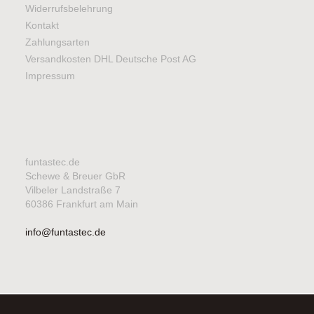
Widerrufsbelehrung
Kontakt
Zahlungsarten
Versandkosten DHL Deutsche Post AG
Impressum
funtastec.de
Schewe & Breuer GbR
Vilbeler Landstraße 7
60386 Frankfurt am Main
info@funtastec.de