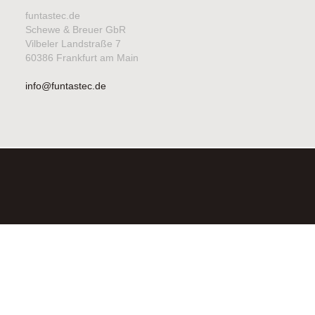
funtastec.de
Schewe & Breuer GbR
Vilbeler Landstraße 7
60386 Frankfurt am Main
info@funtastec.de
©2026FUNTASTEC SCHEWE & BREUER GBR