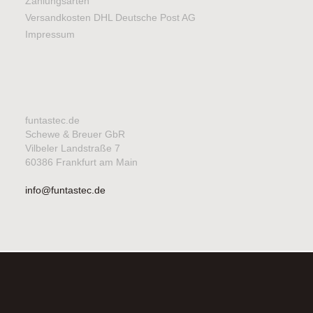
Zahlungsarten
Versandkosten DHL Deutsche Post AG
Impressum
funtastec.de
Schewe & Breuer GbR
Vilbeler Landstraße 7
60386 Frankfurt am Main
info@funtastec.de