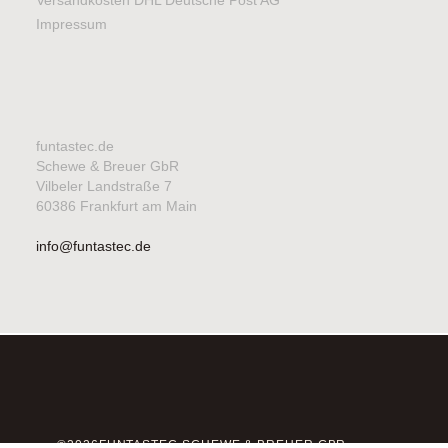
Impressum
funtastec.de
Schewe & Breuer GbR
Vilbeler Landstraße 7
60386 Frankfurt am Main
info@funtastec.de
©2026FUNTASTEC SCHEWE & BREUER GBR