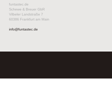
funtastec.de
Schewe & Breuer GbR
Vilbeler Landstraße 7
60386 Frankfurt am Main
info@funtastec.de
©2026FUNTASTEC SCHEWE & BREUER GBR